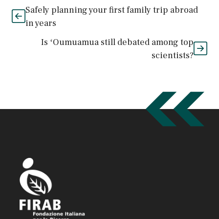
Safely planning your first family trip abroad
in years
Is ʻOumuamua still debated among top
scientists?