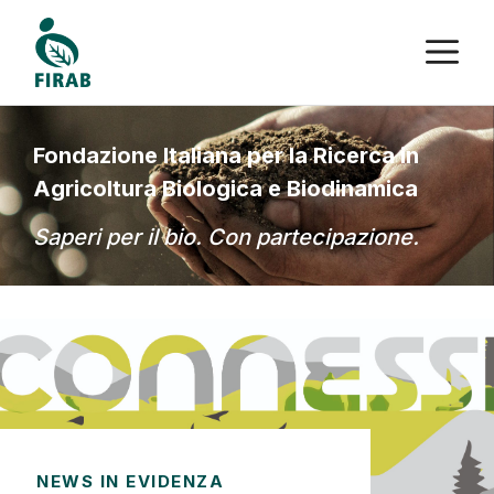
Vai
M
al
contenuto
Fondazione Italiana per la Ricerca in
Agricoltura Biologica e Biodinamica
Saperi per il bio. Con partecipazione.
NEWS IN EVIDENZA