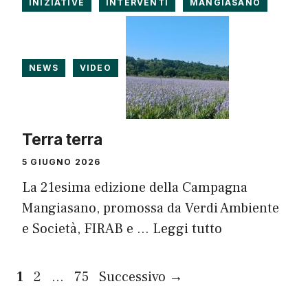
INIZIATIVE
INTERVENTI
MANGIASANO
NEWS
VIDEO
Terra terra
5 GIUGNO 2026
La 21esima edizione della Campagna
Mangiasano, promossa da Verdi Ambiente
e Società, FIRAB e …
Leggi tutto
Pagina
Pagina
Pagina
1
2
…
75
Successivo
→