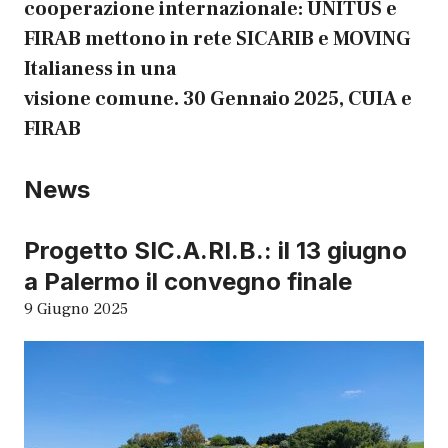
sostenibile e di valore
cooperazione internazionale: UNITUS e
https://www.ilfattonisseno.it/2024/
FIRAB mettono in rete SICARIB e MOVING
07/sicilia-innovazione-e-
Italianess in una
agricoltura-5-imprese-avviano-il-
visione comune. 30 Gennaio 2025, CUIA e
progetto-sic-a-ri-b/
FIRAB
https://www.ilfattonisseno.it/2024/
07/sicilia-innovazione-e-
News
agricoltura-5-imprese-avviano-il-
progetto-sic-a-ri-b/amp/
Progetto SIC.A.RI.B.: il 13 giugno
https://www.blogsicilia.it/comunic
a Palermo il convegno finale
ati-stampa/in-sicilia-pratiche-
9 Giugno 2025
agricole-biologiche-rigenerative-
per-unagricoltura-sostenibile-e-
di-valore/1031317/
https://www.teleambiente.it/sicilia