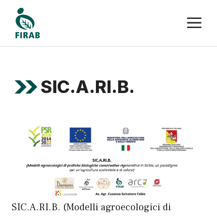
Vai
M
al
contenuto
SIC.A.RI.B.
SIC.A.RI.B. (Modelli agroecologici di