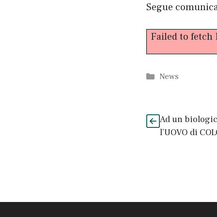
Segue comunica
Failed to fetch
Categorie
News
Ad un biologi
l’UOVO di COL