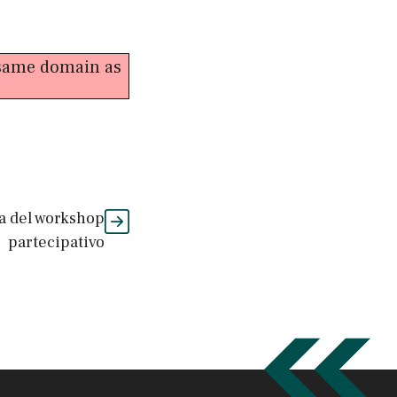
e same domain as
a del workshop
partecipativo