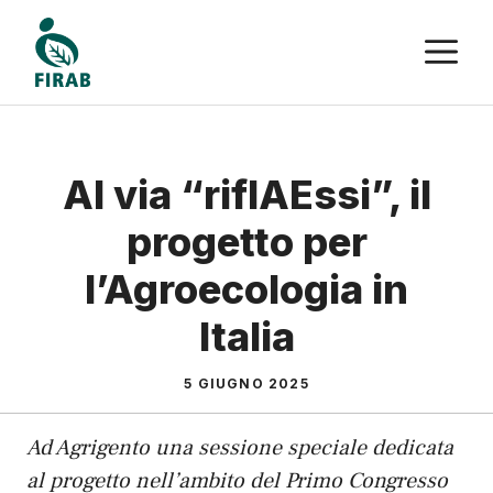
Vai
M
al
contenuto
Al via “riflAEssi”, il
progetto per
l’Agroecologia in
Italia
5 GIUGNO 2025
Ad Agrigento una sessione speciale dedicata
al progetto nell’ambito del Primo Congresso