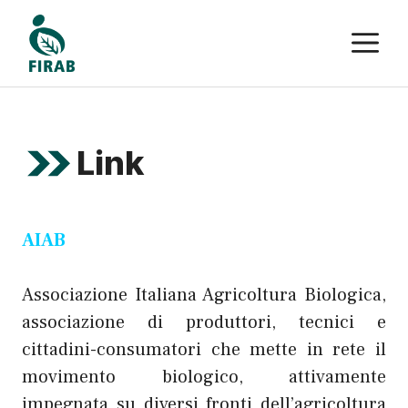
Vai
M
al
contenuto
Link
AIAB
Associazione Italiana Agricoltura Biologica,
associazione di produttori, tecnici e
cittadini-consumatori che mette in rete il
movimento biologico, attivamente
impegnata su diversi fronti dell’agricoltura