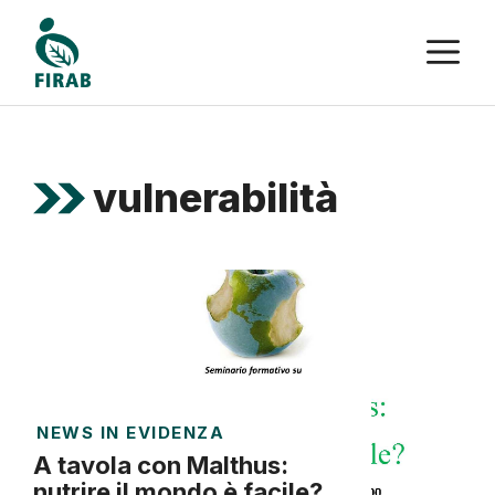
Vai
M
al
contenuto
vulnerabilità
NEWS IN EVIDENZA
A tavola con Malthus:
nutrire il mondo è facile?