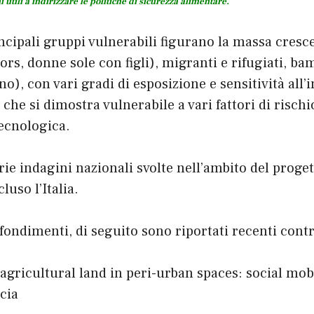
utili a indirizzare le politiche di sicurezza alimentare.
incipali gruppi vulnerabili figurano la massa cresc
rs, donne sole con figli), migranti e rifugiati, bam
o), con vari gradi di esposizione e sensitività all’
che si dimostra vulnerabile a vari fattori di risch
tecnologica.
ie indagini nazionali svolte nell’ambito del progett
uso l’Italia.
fondimenti, di seguito sono riportati recenti contr
 agricultural land in peri-urban spaces: social mo
cia