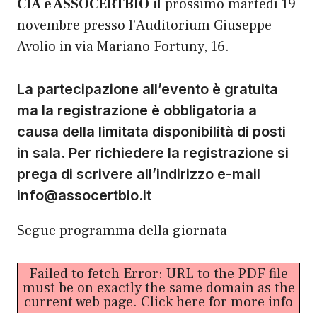
CIA e ASSOCERTBIO
il prossimo martedì 19
novembre presso l’Auditorium Giuseppe
Avolio in via Mariano Fortuny, 16.
La partecipazione all’evento è gratuita
ma la registrazione è obbligatoria a
causa della limitata disponibilità di posti
in sala. Per richiedere la registrazione si
prega di scrivere all’indirizzo e-mail
info@assocertbio.it
Segue programma della giornata
Failed to fetch Error: URL to the PDF file
must be on exactly the same domain as the
current web page.
Click here for more info