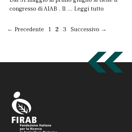
Dal 31 maggio al primo giugno si tiene il
congresso di AIAB . Il …
Leggi tutto
Pagina
Pagina
Pagina
←
Precedente
1
2
3
Successivo
→