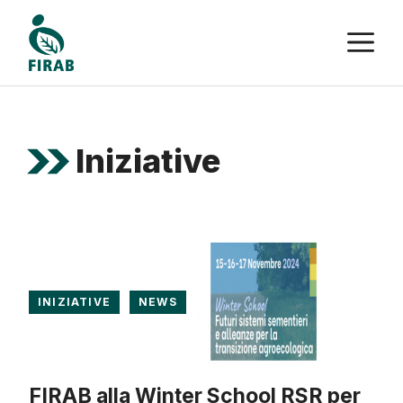
Vai
M
al
contenuto
Iniziative
INIZIATIVE
NEWS
FIRAB alla Winter School RSR per