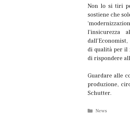
Non lo si tiri 
sostiene che sol
‘modernizzazion
l’insicurezza 
dall’Economist, 
di qualità per i
di rispondere all
Guardare alle co
produzione, cir
Schutter.
Categorie
News