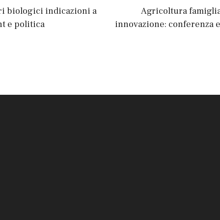
ri biologici indicazioni a
Agricoltura famiglia
t e politica
innovazione: conferenza e