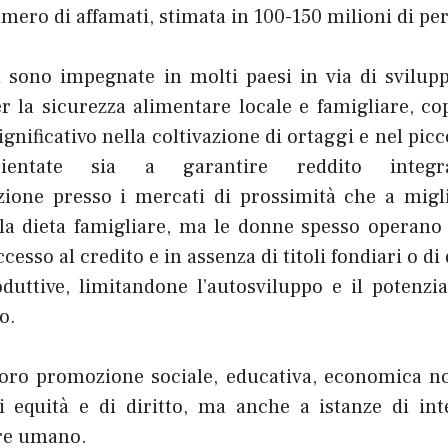
mero di affamati, stimata in 100-150 milioni di pe
 sono impegnate in molti paesi in via di svilup
r la sicurezza alimentare locale e famigliare, c
nificativo nella coltivazione di ortaggi e nel pic
rientate sia a garantire reddito integ
ione presso i mercati di prossimità che a migli
lla dieta famigliare, ma le donne spesso operano 
cesso al credito e in assenza di titoli fondiari o di
oduttive, limitandone l’autosviluppo e il potenzia
o.
 loro promozione sociale, educativa, economica n
di equità e di diritto, ma anche a istanze di inte
ere umano.