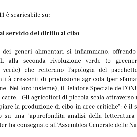
1 è scaricabile su:
l servizio del diritto al cibo
 dei generi alimentari si infiammano, offrendo
lli alla seconda rivoluzione verde (o greener
ù verde) che reiterano l’apologia del pacchett
ntità crescenti di produzione agricola (per sfama
e. Nel loro insieme), il Relatore Speciale dell’ONU 
e carte. “Gli agricoltori di piccola scala attraverso
are la produzione di cibo in aree critiche”: è il 
o su una “approfondita analisi della letteratura s
ter ha consegnato all’Assemblea Generale delle Na