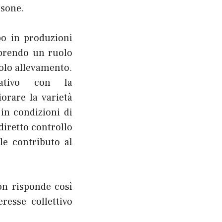
rsone.
po in produzioni
oprendo un ruolo
colo allevamento.
rativo con la
orare la varietà
in condizioni di
 diretto controllo
le contributo al
on risponde così
resse collettivo