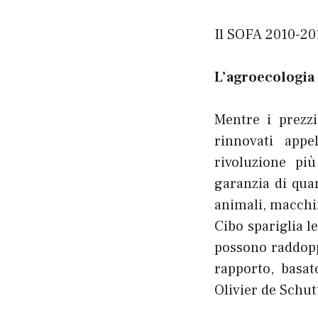
Il SOFA 2010-201
L’agroecologia a
Mentre i prezzi
rinnovati appe
rivoluzione pi
garanzia di qua
animali, macchin
Cibo spariglia l
possono raddoppi
rapporto, basat
Olivier de Schut