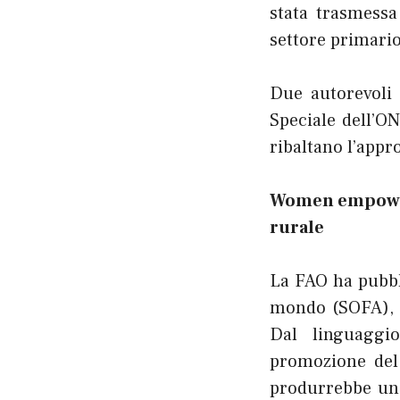
stata trasmessa
settore primario
Due autorevoli 
Speciale dell’O
ribaltano l’appro
Women empower
rurale
La FAO ha pubbli
mondo (SOFA), n
Dal linguaggio
promozione del 
produrrebbe una