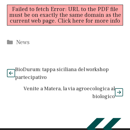
Failed to fetch Error: URL to the PDF file
must be on exactly the same domain as the
current web page.
Click here for more info
Categorie
News
BioDurum: tappa siciliana del workshop
partecipativo
Venite a Matera, la via agroecologica al
biologico