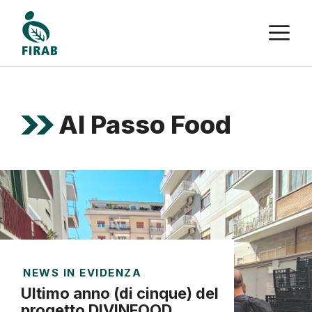
Vai
M
al
contenuto
Al Passo Food
NEWS IN EVIDENZA
Ultimo anno (di cinque) del
progetto DIVINFOOD.