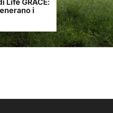
di Life GRACE:
generano i