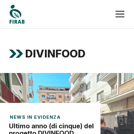
Vai
M
al
contenuto
DIVINFOOD
NEWS IN EVIDENZA
Ultimo anno (di cinque) del
progetto DIVINFOOD.