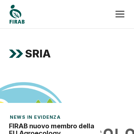
Vai
M
al
contenuto
SRIA
NEWS IN EVIDENZA
FIRAB nuovo membro della
EU Agroecology