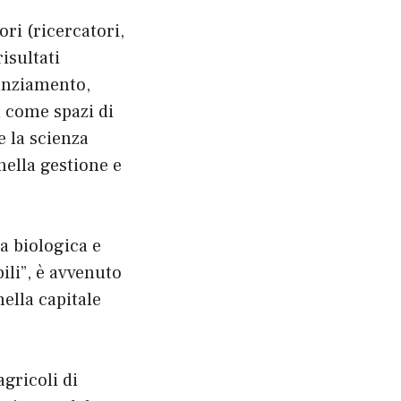
ori (ricercatori,
risultati
nanziamento,
m come spazi di
 la scienza
 nella gestione e
ca biologica e
ili”, è avvenuto
ella capitale
gricoli di