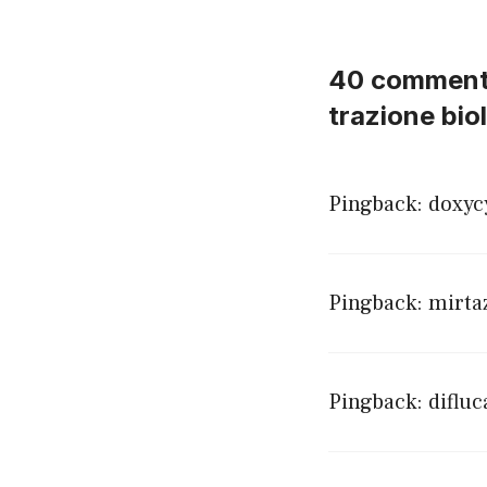
40 commenti s
trazione bio
Pingback:
doxyc
Pingback:
mirta
Pingback:
difluc