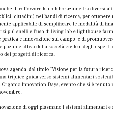
nche di rafforzare la collaborazione tra diversi att
blici, cittadini) nei bandi di ricerca, per ottenere 
mente applicabili; di semplificare le modalità di fi
zi più snelli e l’uso di living lab e lighthouse far
 pratica e innovazione sul campo; e di promuovere
cipazione attiva della società civile e degli esperti
 dei progetti di ricerca.
uova agenda, dal titolo “Visione per la futura ricer
na triplice guida verso sistemi alimentari sostenib
i Organic Innovation Days, evento che si è tenuto n
5 novembre.
nnovazione di oggi plasmano i sistemi alimentari e a