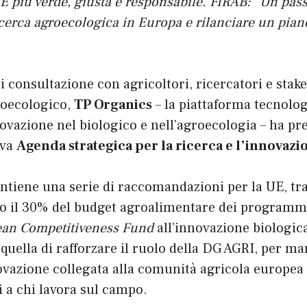
E più verde, giusta e responsabile. FIRAB: “Un pas
icerca agroecologica in Europa e rilanciare un pian
 consultazione con agricoltori, ricercatori e stak
roecologico,
TP Organics
– la piattaforma tecnolo
nnovazione nel biologico e nell’agroecologia – ha pr
ova
Agenda strategica per la ricerca e l’innovazi
tiene una serie di raccomandazioni per la UE, tra 
o il 30% del budget agroalimentare dei program
an Competitiveness Fund
all’innovazione biologic
quella di rafforzare il ruolo della DG AGRI, per ma
novazione collegata alla comunità agricola europea
li a chi lavora sul campo.