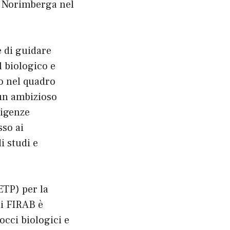
di Norimberga nel
 di guidare
l biologico e
o nel quadro
 un ambizioso
sigenze
sso ai
i studi e
ETP) per la
ui FIRAB è
occi biologici e