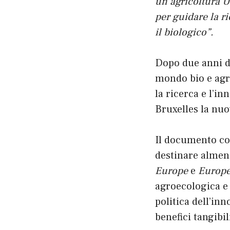
un’agricoltura U
per guidare la r
il biologico”.
Dopo due anni di
mondo bio e ag
la ricerca e l’i
Bruxelles la nu
Il documento con
destinare almen
Europe
e
Europe
agroecologica e 
politica dell’in
benefici tangibi