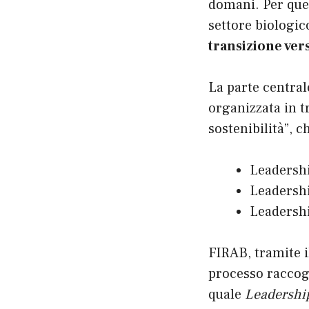
domani. Per que
settore biologico
transizione ver
La parte central
organizzata in t
sostenibilità”, 
Leadershi
Leadershi
Leadershi
FIRAB, tramite i
processo raccogl
quale
Leadershi