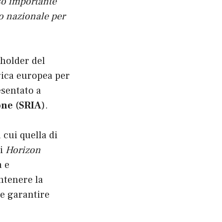
so importante
o nazionale per
eholder del
gica europea per
esentato a
one
(
SRIA
)
.
cui quella di
mi
Horizon
a e
ntenere la
 e garantire