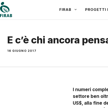
Vai
FIRAB
PROGETTI 
al
contenuto
E c’è chi ancora pensa
16 GIUGNO 2017
I numeri comple
settore ben oltre
US$, alla fine d