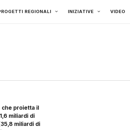
PROGETTI REGIONALI
INIZIATIVE
VIDEO
che proietta il
1,6 miliardi di
35,8 miliardi di