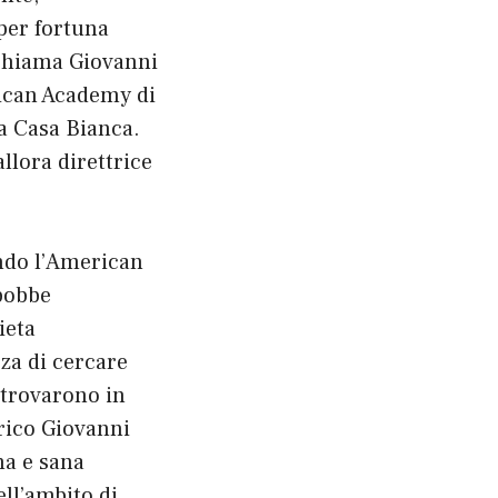
per fortuna
 chiama Giovanni
rican Academy di
la Casa Bianca.
allora direttrice
ndo l’American
sbobbe
ieta
za di cercare
, trovarono in
drico Giovanni
na e sana
ell’ambito di