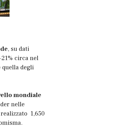
nde
, su dati
+21% circa nel
 quella degli
ivello mondiale
ader nelle
 realizzato 1,650
 Nomisma.