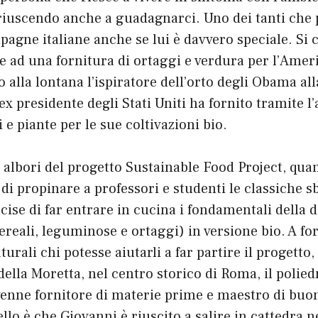
riuscendo anche a guadagnarci. Uno dei tanti che 
agne italiane anche se lui è davvero speciale. Si
e ad una fornitura di ortaggi e verdura per l’Ame
 alla lontana l’ispiratore dell’orto degli Obama al
ex presidente degli Stati Uniti ha fornito tramite l’
i e piante per le sue coltivazioni bio.
i albori del
progetto Sustainable Food Project
, qua
i propinare a professori e studenti le classiche 
cise di far entrare in cucina i fondamentali della d
reali, leguminose e ortaggi) in versione bio. A for
urali chi potesse aiutarli a far partire il progetto
 della Moretta, nel centro storico di Roma, il polie
venne fornitore di materie prime e maestro di buo
ello è che Giovanni è riuscito a salire in cattedra n