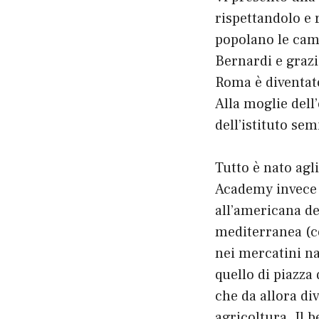
rispettandolo e 
popolano le camp
Bernardi e grazi
Roma è diventato
Alla moglie dell’
dell’istituto sem
Tutto è nato agl
Academy invece d
all’americana de
mediterranea (ce
nei mercatini nat
quello di piazza
che da allora di
agricoltura. Il b