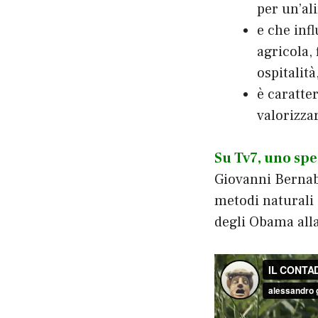
per un’al
e che infl
agricola, 
ospitalit
è caratte
valorizza
Su Tv7, uno spe
Giovanni Bernabe
metodi naturali 
degli Obama all