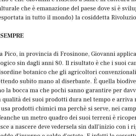
ulturale che è emanazione del paese dove si è svilu
esportata in tutto il mondo) la cosiddetta
Rivoluzi
 SEMPRE
 a Pico, in provincia di Frosinone, Giovanni applica
ogico sin dagli anni 80. Il risultato è che i suoi ca
isordine botanico che gli agricoltori convenziona
tendo subito mano al diserbante. È quella biodiver
no la bocca ma che pochi sanno garantire per davv
a qualità dei suoi prodotti dura nel tempo e arriva 
usa prodotti chimici ma perchè si serve, nei campi
. Neanche un metro quadro dei suoi terreni è ricoper
sce a nascere deve vedersela sin dall’inizio con i ri