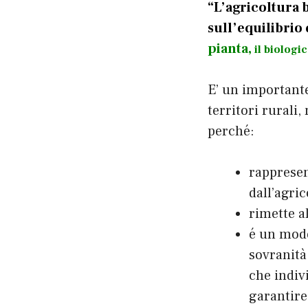
“L’agricoltura 
sull’equilibrio
pianta,
il biologi
E’ un importante
territori rurali
perché:
rappresen
dall’agric
rimette a
é un mode
sovranità
che indiv
garantire 