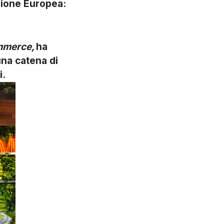
nione Europea:
ommerce,
ha
una catena di
i.