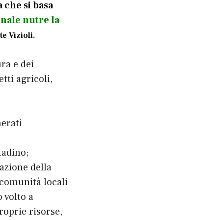
 che si basa
nale nutre la
e Vizioli.
ra e dei
tti agricoli,
nerati
tadino;
azione della
 comunità locali
 volto a
roprie risorse,