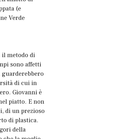
ppata (e
one Verde
 il metodo di
mpi sono affetti
li guarderebbero
sità di cui in
ero. Giovanni è
nel piatto. E non
, di un prezioso
to di plastica.
gori della