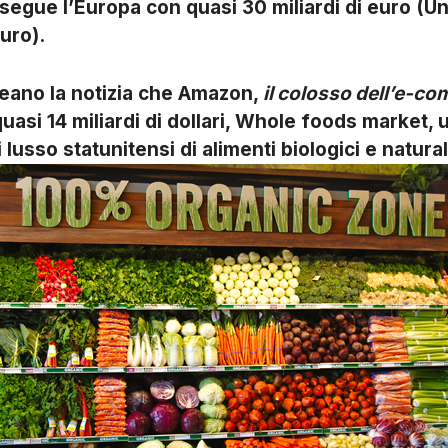
 segue l’Europa con quasi 30 miliardi di euro (U
euro).
ceano la notizia che Amazon,
il colosso dell’e-c
uasi 14 miliardi di dollari, Whole foods market, 
lusso statunitensi di alimenti biologici e natural