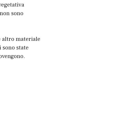
vegetativa
e non sono
e altro materiale
i sono state
rovengono.