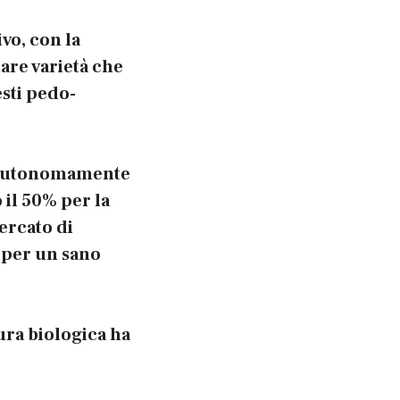
vo, con la
nare varietà che
esti pedo-
o autonomamente
 il 50% per la
ercato di
 per un sano
ura biologica ha