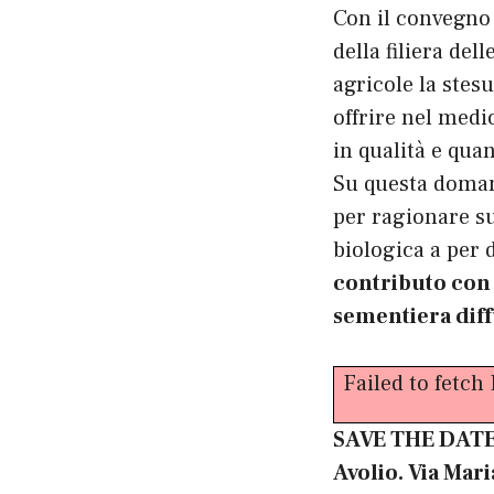
Con il convegno s
della filiera del
agricole la stes
offrire nel medi
in qualità e qua
Su questa domand
per ragionare su
biologica a per 
contributo con “
sementiera diff
Failed to fetch
SAVE THE DATE.
Avolio. Via Mar