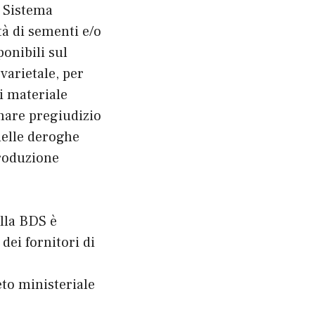
l Sistema
tà di sementi e/o
ponibili sul
 varietale, per
i materiale
nare pregiudizio
delle deroghe
produzione
lla BDS è
dei fornitori di
reto ministeriale