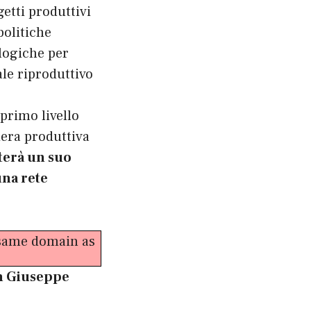
getti produttivi
politiche
logiche per
ale riproduttivo
primo livello
iera produttiva
terà un suo
una rete
e same domain as
m Giuseppe