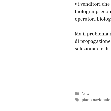
• i venditori ch
biologici precon
operatori biolog
Ma il problema n
di propagazione 
selezionate e da
Categorie
News
Tag
piano nazional