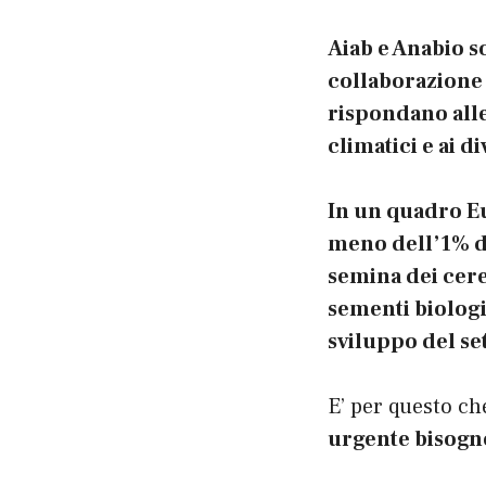
Aiab e Anabio s
collaborazione d
rispondano alle
climatici e ai di
In un quadro E
meno dell’1% de
semina dei cere
sementi biologi
sviluppo del se
E’ per questo ch
urgente bisogno