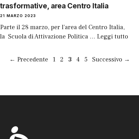
trasformative, area Centro Italia
21 MARZO 2023
Parte il 28 marzo, per l’area del Centro Italia,
la Scuola di Attivazione Politica …
Leggi tutto
Pagina
Pagina
Pagina
Pagina
Pagina
←
Precedente
1
2
3
4
5
Successivo
→