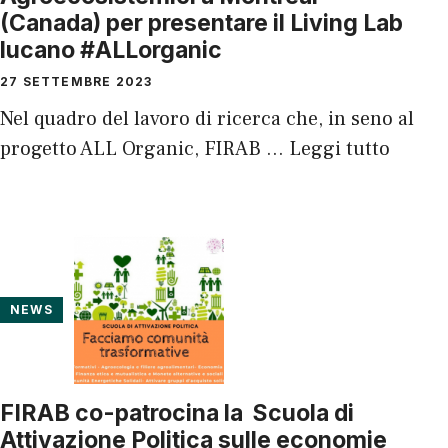
(Canada) per presentare il Living Lab
lucano #ALLorganic
27 SETTEMBRE 2023
Nel quadro del lavoro di ricerca che, in seno al
progetto ALL Organic, FIRAB …
Leggi tutto
NEWS
FIRAB co-patrocina la Scuola di
Attivazione Politica sulle economie