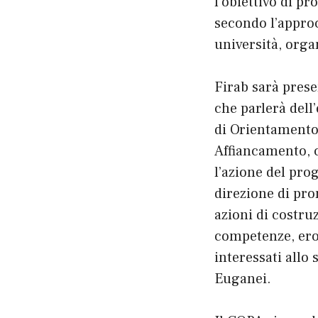
l’obiettivo di p
secondo l’approc
università, orga
Firab sarà pres
che parlerà dell
di Orientamento
Affiancamento, 
l’azione del pro
direzione di pro
azioni di costru
competenze, erog
interessati allo 
Euganei.