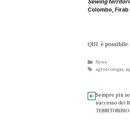
Sewing territori
Colombo, Firab
QUI
è possibile
Categorie
News
Tag
agroecologia
,
a
Sempre più sed
successo dei Bi
TERRITORIBIO