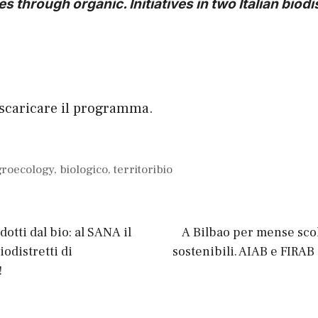
es through organic. Initiatives in two Italian biodi
 scaricare il programma.
groecology
,
biologico
,
territoribio
otti dal bio: al SANA il
A Bilbao per mense sco
odistretti di
sostenibili. AIAB e FIRAB 
!