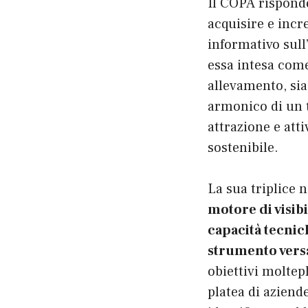
Il COPA risponde
acquisire e incr
informativo sull
essa intesa come
allevamento, si
armonico di un t
attrazione e att
sostenibile.
La sua triplice 
motore di visibi
capacità tecnic
strumento versa
obiettivi moltepl
platea di aziend