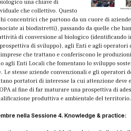
 biologico una chiave di
ividuale che collettivo. Questo
rchi concentrici che partono da un cuore di aziende
ssociate ai biodistretti), passando da quelle che ha
attività di conversione al biologico (identificando 
prospettiva di sviluppo), agli Enti e agli operator
le imprese che trattano e conferiscono le produzion
o agli Enti Locali che fomentano lo sviluppo sosten
. Le stesse aziende convenzionali e gli operatori de
ntano portatori di interesse la cui attenzione deve 
OPA al fine di far maturare una prospettiva di ade
ualificazione produttiva e ambientale del territorio
embre nella Sessione 4. Knowledge & practice: