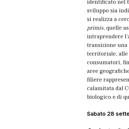
identificato nel
sviluppo sia ind
si realizza a ce
primis
, quelle a
intraprendere l’
transizione una 
territoriale, al
consumatori, fin
aree geografiche
filiere rapprese
calamitata dal C
biologico e di q
Sabato 28 sett