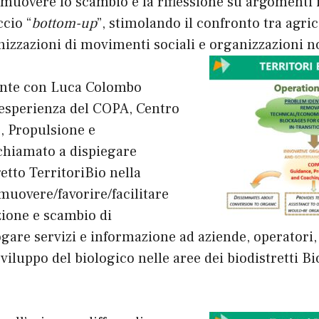
romuovere lo scambio e la riflessione su argomenti 
cio “
bottom-up
”, stimolando il confronto tra agrico
nizzazioni di movimenti sociali e organizzazioni n
ente con Luca Colombo
’esperienza del COPA, Centro
, Propulsione e
chiamato a dispiegare
getto
TerritoriBio
nella
muovere/favorire/facilitare
zione e scambio di
are servizi e informazione ad aziende, operatori, 
sviluppo del biologico nelle aree dei biodistretti B