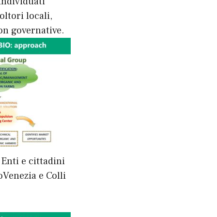
individuati
ltori locali,
on governative.
Enti e cittadini
ioVenezia e Colli