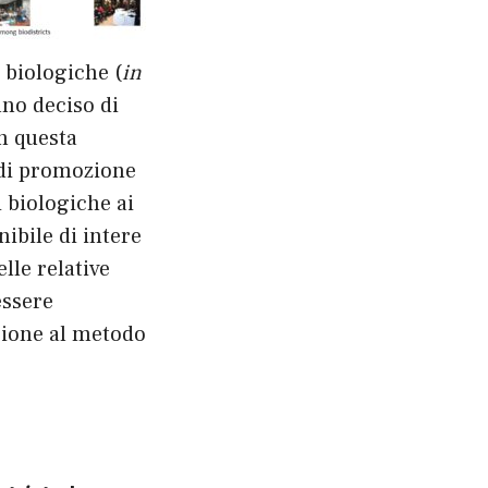
 biologiche (
in
nno deciso di
in questa
i di promozione
i biologiche ai
ibile di intere
lle relative
essere
sione al metodo
.