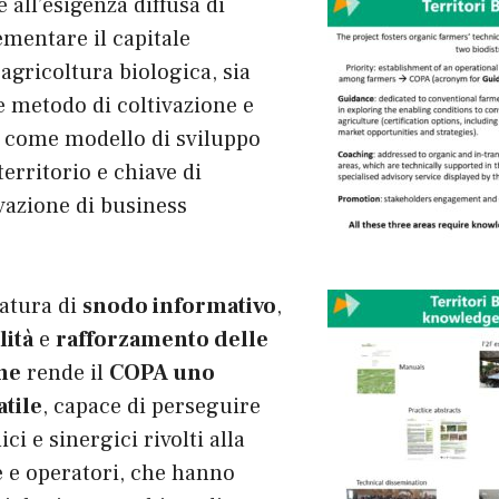
 all’esigenza diffusa di
ementare il capitale
’agricoltura biologica, sia
 metodo di coltivazione e
a come modello di sviluppo
erritorio e chiave di
ivazione di business
natura di
snodo informativo
,
lità
e
rafforzamento delle
he
rende il
COPA uno
tile
, capace di perseguire
ici e sinergici rivolti alla
e e operatori, che hanno