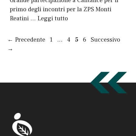
Grande partecipazione a Cantalice per il
primo degli incontri per la ZPS Monti
Reatini …
Leggi tutto
Pagina
Pagina
Pagina
Pagina
←
Precedente
1
…
4
5
6
Successivo
→