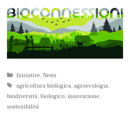
Categorie
Iniziative
,
News
Tag
agricoltura biologica
,
agroecologia
,
biodiversità
,
biologico
,
innovazione
,
sostenibilità